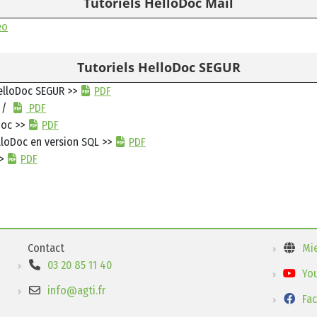
Tutoriels HelloDoc Mail
éo
Tutoriels HelloDoc SEGUR
elloDoc SEGUR >>
PDF
/
PDF
Doc >>
PDF
lloDoc en version SQL >>
PDF
>>
PDF
Contact
Mi
03 20 85 11 40
Yo
info@agti.fr
Fa