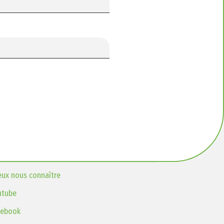
eux nous connaître
utube
cebook