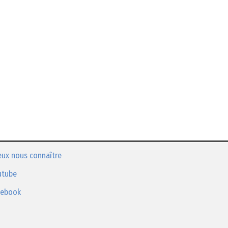
eux nous connaître
utube
cebook