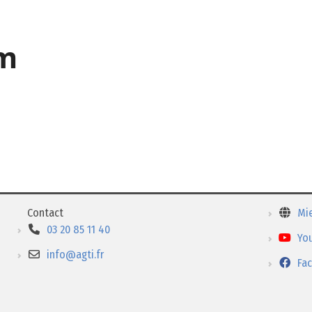
im
Contact
Mi
03 20 85 11 40
Yo
info@agti.fr
Fa