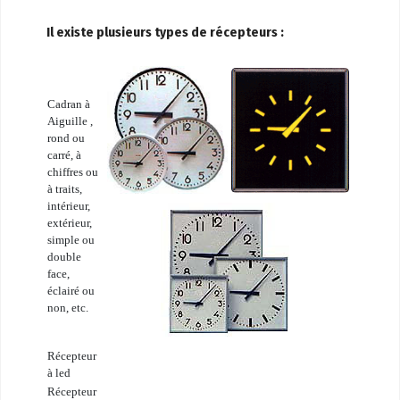
Il existe plusieurs types de récepteurs :
Cadran à
Aiguille ,
rond ou
carré, à
chiffres ou
à traits,
intérieur,
extérieur,
simple ou
double
face,
éclairé ou
non, etc.
Récepteur
à led
Récepteur